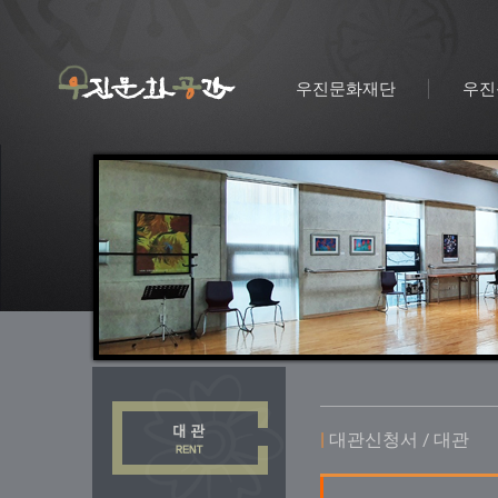
우진문화재단
우진
|
대관신청서 / 대관