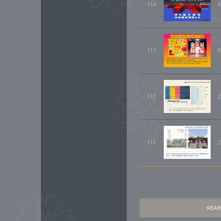
114
113
112
111