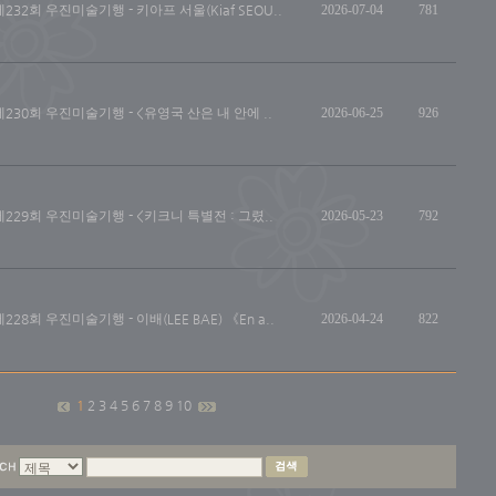
제232회 우진미술기행 - 키아프 서울(Kiaf SEOU..
2026-07-04
781
제230회 우진미술기행 - <유영국 산은 내 안에 ..
2026-06-25
926
제229회 우진미술기행 - <키크니 특별전 : 그렸..
2026-05-23
792
제228회 우진미술기행 - 이배(LEE BAE) 《En a..
2026-04-24
822
1
2
3
4
5
6
7
8
9
10