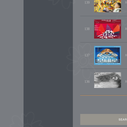
139
138
137
136