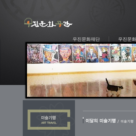
우진문화재단
우진문