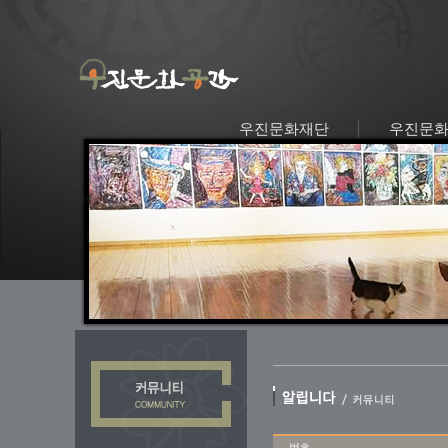
우진문화재단
우진문