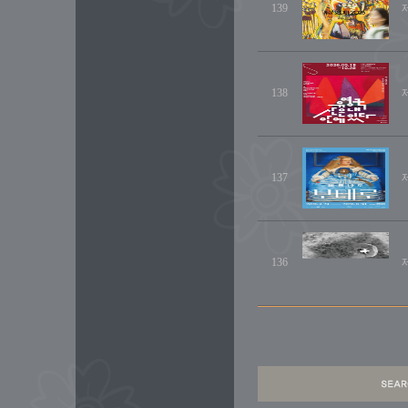
139
138
137
136