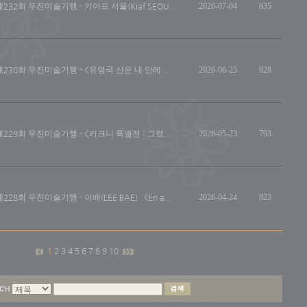
제232회 우진미술기행 - 키아프 서울(Kiaf SEOU..
2026-07-04
835
제230회 우진미술기행 - <유영국 산은 내 안에 ..
2026-06-25
928
제229회 우진미술기행 - <키크니 특별전 : 그렸..
2026-05-23
793
제228회 우진미술기행 - 이배(LEE BAE) 《En a..
2026-04-24
823
1
2
3
4
5
6
7
8
9
10