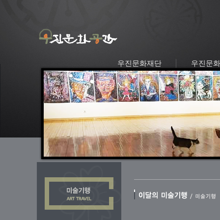
우진문화재단
우진문